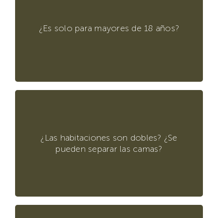
Sí, la Hostería está pensada como un
espacio de descanso exclusivo para
¿Es solo para mayores de 18 años?
mayores de 18 años.
Sí, todas las habitaciones son base doble.
¿Las habitaciones son dobles? ¿Se
Las camas no se pueden separar.
pueden separar las camas?