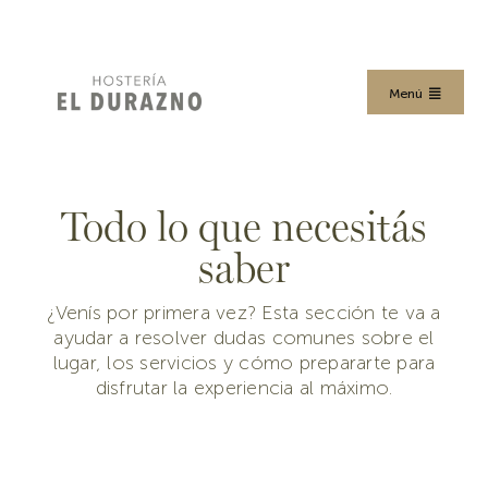
Skip
to
content
Menú
HOME
Todo lo que necesitás
HABITACIONES
saber
GASTRONOMÍA
¿Venís por primera vez? Esta sección te va a
ayudar a resolver dudas comunes sobre el
lugar, los servicios y cómo prepararte para
PREGUNTAS
disfrutar la experiencia al máximo.
PRODUCTO PREMIUM