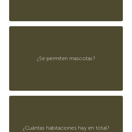
No aceptamos mascotas.
¿Se permiten mascotas?
Contamos con 19 habitaciones distribuidas
en tres niveles. Una ofrece una vista
panorámica de 360°, varias tienen vista
¿Cuántas habitaciones hay en total?